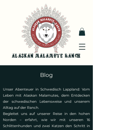
Alaskan malamute ranch
Blog
Unser Abenteuer in Schwedisch Lappland: Vom
Leben mit Alaskan Malamutes, dem Entdecken
der schwedischen Lebensweise und unserem
Alltag auf der Ranch.
Begleitet uns auf unserer Reise in den hohen
Norden – erfahrt, wie wir mit unseren 16
Schlittenhunden und zwei Katzen den Schritt in